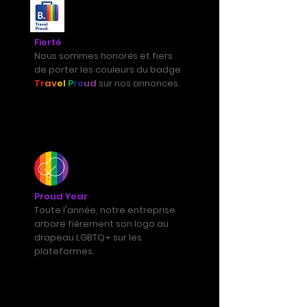
Fierté
Nous sommes honorés et fiers
de porter les couleurs du badge
Tr
av
el
P
ro
ud
sur nos annonces.
Proud Year
Toute l'année, notre entreprise
arbore fiérement son logo au
drapeau LGBTQ+ sur les
plateformes.