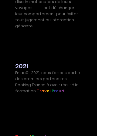
discriminations lors de leurs
voyages.
32%
ont dû changer
leur comportement pour éviter
tout jugement ou interaction
gênante.
2021
En août 2021, nous faisons partie
des premiers partenaires
Booking France à avoir réalisé la
formation
Tr
av
el
P
ro
ud
.
Formation