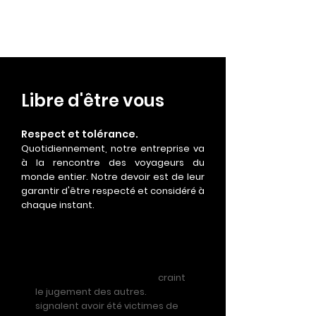
Libre d'être vous
Respect et tolérance.
Quotidiennement, notre entreprise va
à la rencontre des voyageurs du
monde entier. Notre devoir est de leur
garantir d'être respecté et considéré à
chaque instant.
Chiffres
1 voyageur LGBTQ+ sur 3
craint
le jugement des autres.
58%
signalent avoir été victimes de