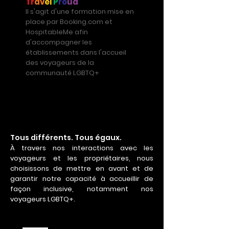
Tr
av
el
P
ro
ud
Il s'agit d'une formation mise en
place par Booking.com et
HospitableMe afin
d'accompagner les
établissements dans l'accueil
des voyageurs de la
communauté LGBTQ+
Tous différents. Tous égaux.
À travers nos interactions avec les
voyageurs et les propriétaires, nous
choisissons de mettre en avant et de
garantir notre capacité à accueillir de
façon inclusive, notamment nos
voyageurs LGBTQ+.