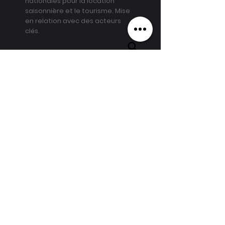
nationales pour la location
saisonnière et le tourisme. Mise
en relation avec des acteurs
clés.
Suivi des
missions
Pas de secret entre nous
Facturation au séjour et mise en
place de relevés mensuels pour
vous simplifier la vie.
Tarifs smart