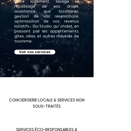
votre logement, lavage et
repassage de vos draps,
assistance aux locataires,
gestion de vos réservations,
optimisation de vos revenus
locatifs... Du studio au chalet en
passant par les appartements,
gîtes, villas, et autres meublés de
tourisme.
Voir nos services
CONCIERGERIE LOCALE & SERVICES NON
SOUS-TRAITÉS
SERVICES ÉCO-RESPONSABLES &