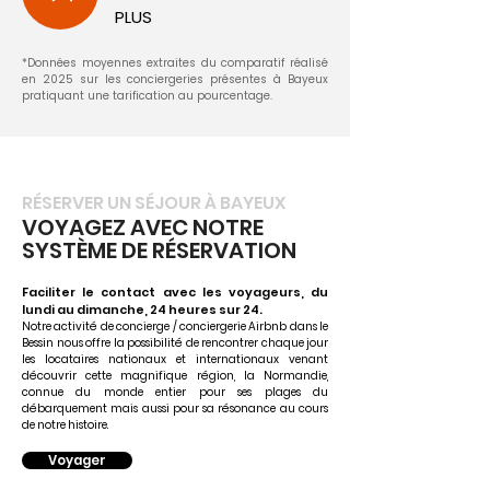
PLUS
*Données moyennes extraites du comparatif réalisé
en 2025 sur les conciergeries présentes à Bayeux
pratiquant une tarification au pourcentage.
RÉSERVER UN SÉJOUR À BAYEUX
VOYAGEZ AVEC NOTRE
SYSTÈME DE RÉSERVATION
Faciliter le contact avec les voyageurs, du
lundi au dimanche, 24 heures sur 24.
Notre activité de concierge / conciergerie Airbnb dans le
Bessin nous offre la possibilité de rencontrer chaque jour
les locataires nationaux et internationaux venant
découvrir cette magnifique région, la Normandie,
connue du monde entier pour ses plages du
débarquement mais aussi pour sa résonance au cours
de notre histoire.
Voyager