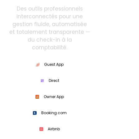
Des outils professionnels
interconnectés pour une
gestion fluide, automatisée
et totalement transparente —
du check-in à la
comptabilité.
Guest App
Direct
Owner App
Booking.com
Airbnb