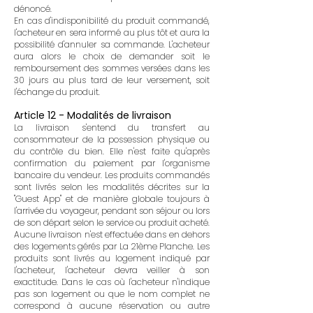
dénoncé.
En cas d'indisponibilité du produit commandé,
l'acheteur en sera informé au plus tôt et aura la
possibilité d'annuler sa commande. L'acheteur
aura alors le choix de demander soit le
remboursement des sommes versées dans les
30 jours au plus tard de leur versement, soit
l'échange du produit.
Article 12 - Modalités de livraison
La livraison s'entend du transfert au
consommateur de la possession physique ou
du contrôle du bien. Elle n'est faite qu'après
confirmation du paiement par l'organisme
bancaire du vendeur. Les produits commandés
sont livrés selon les modalités décrites sur la
"Guest App" et de manière globale toujours à
l'arrivée du voyageur, pendant son séjour ou lors
de son départ selon le service ou produit acheté.
Aucune livraison n'est effectuée dans en dehors
des logements gérés par La 21ème Planche. Les
produits sont livrés au logement indiqué par
l'acheteur, l'acheteur devra veiller à son
exactitude. Dans le cas où l'acheteur n'indique
pas son logement ou que le nom complet ne
correspond à aucune réservation ou autre