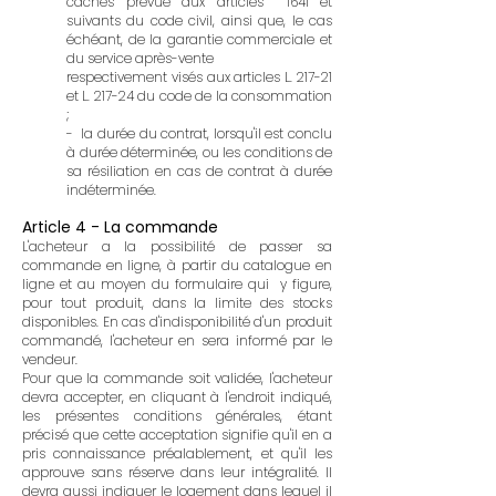
cachés prévue aux articles 1641 et
suivants du code civil, ainsi que, le cas
échéant, de la garantie commerciale et
du service après-vente
respectivement visés aux articles L. 217-21
et L. 217-24 du code de la consommation
;
- la durée du contrat, lorsqu'il est conclu
à durée déterminée, ou les conditions de
sa résiliation en cas de contrat à durée
indéterminée.
Article 4 - La commande
L'acheteur a la possibilité de passer sa
commande en ligne, à partir du catalogue en
ligne et au moyen du formulaire qui y figure,
pour tout produit, dans la limite des stocks
disponibles. En cas d'indisponibilité d'un produit
commandé, l'acheteur en sera informé par le
vendeur.
Pour que la commande soit validée, l'acheteur
devra accepter, en cliquant à l'endroit indiqué,
les présentes conditions générales, étant
précisé que cette acceptation signifie qu'il en a
pris connaissance préalablement, et qu'il les
approuve sans réserve dans leur intégralité. Il
devra aussi indiquer le logement dans lequel il