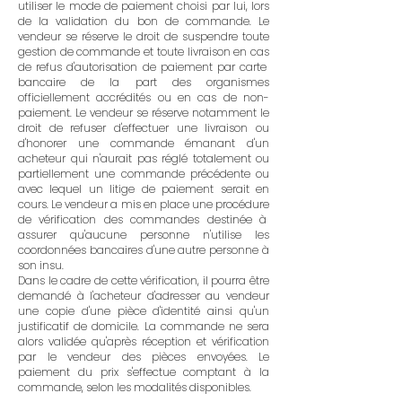
utiliser le mode de paiement choisi par lui, lors
de la validation du bon de commande. Le
vendeur se réserve le droit de suspendre toute
gestion de commande et toute livraison en cas
de refus d'autorisation de paiement par carte
bancaire de la part des organismes
officiellement accrédités ou en cas de non-
paiement. Le vendeur se réserve notamment le
droit de refuser d'effectuer une livraison ou
d'honorer une commande émanant d'un
acheteur qui n'aurait pas réglé totalement ou
partiellement une commande précédente ou
avec lequel un litige de paiement serait en
cours. Le vendeur a mis en place une procédure
de vérification des commandes destinée à
assurer qu'aucune personne n'utilise les
coordonnées bancaires d'une autre personne à
son insu.
Dans le cadre de cette vérification, il pourra être
demandé à l'acheteur d'adresser au vendeur
une copie d'une pièce d'identité ainsi qu'un
justificatif de domicile. La commande ne sera
alors validée qu'après réception et vérification
par le vendeur des pièces envoyées. Le
paiement du prix s'effectue comptant à la
commande, selon les modalités disponibles.