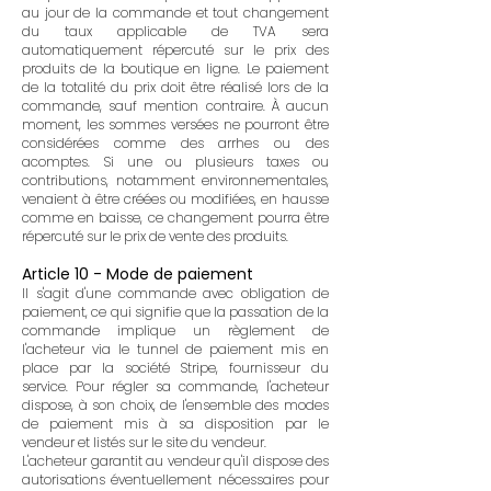
au jour de la commande et tout changement
du taux applicable de TVA sera
automatiquement répercuté sur le prix des
produits de la boutique en ligne. Le paiement
de la totalité du prix doit être réalisé lors de la
commande, sauf mention contraire. À aucun
moment, les sommes versées ne pourront être
considérées comme des arrhes ou des
acomptes. Si une ou plusieurs taxes ou
contributions, notamment environnementales,
venaient à être créées ou modifiées, en hausse
comme en baisse, ce changement pourra être
répercuté sur le prix de vente des produits.
Article 10 - Mode de paiement
Il s'agit d'une commande avec obligation de
paiement, ce qui signifie que la passation de la
commande implique un règlement de
l'acheteur via le tunnel de paiement mis en
place par la société Stripe, fournisseur du
service. Pour régler sa commande, l'acheteur
dispose, à son choix, de l'ensemble des modes
de paiement mis à sa disposition par le
vendeur et listés sur le site du vendeur.
L'acheteur garantit au vendeur qu'il dispose des
autorisations éventuellement nécessaires pour