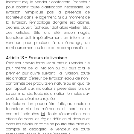
inexactitude, le vendeur contactera l'acheteur
pour obtenir toute clarification nécessaire. La
livraison n'implique pas la présence de
l'acheteur dans le logement.
Si au moment de
la livraison, l'emballage d'origine est abîmé,
déchiré, ouvert, l'acheteur doit alors vérifier l'état
des articles. S'ils ont été endommagés,
l'acheteur doit impérativement en informer le
vendeur pour procéder à un échange, un
remboursement ou toute autre compensation.
Article 13 - Erreurs de livraison
L'acheteur devra formuler auprès du vendeur le
jour même de la livraison ou au plus tard le
premier jour ouvré suivant la livraison, toute
réclamation d'erreur de livraison et/ou de non-
conformité des produits en nature ou en qualité
par rapport aux indications présentées lors de
sa commande. Toute réclamation formulée au-
delà de ce délai sera rejetée.
La réclamation pourra être faite, au choix de
l'acheteur via les méthodes et horaires de
contact indiquées
ici
.
Toute réclamation non
effectuée dans les règles définies ci-dessus et
dans les délais impartis ne pourra être prise en
compte et dégagera le vendeur de toute