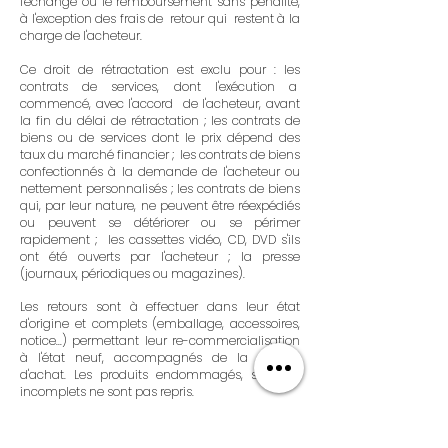
l'échange ou le remboursement sans pénalité,
à l'exception des frais de retour qui restent à la
charge de l'acheteur.
Ce droit de rétractation est exclu pour : les
contrats de services, dont l'exécution a
commencé, avec l'accord de l'acheteur, avant
la fin du délai de rétractation ; les contrats de
biens ou de services dont le prix dépend des
taux du marché financier ; les contrats de biens
confectionnés à la demande de l'acheteur ou
nettement personnalisés ; les contrats de biens
qui, par leur nature, ne peuvent être réexpédiés
ou peuvent se détériorer ou se périmer
rapidement ; les cassettes vidéo, CD, DVD s'ils
ont été ouverts par l'acheteur ; la presse
(journaux, périodiques ou magazines).
Les retours sont à effectuer dans leur état
d'origine et complets (emballage, accessoires,
notice...) permettant leur re-commercialisation
à l'état neuf, accompagnés de la facture
d'achat. Les produits endommagés, salis ou
incomplets ne sont pas repris.
En cas d'exercice du droit de rétractation dans le
délai susvisé, sont remboursés le prix du ou des