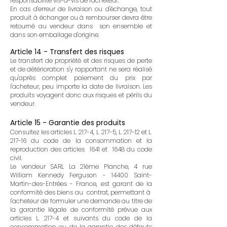
responsabilité vis-à-vis de l'acheteur.
En cas d'erreur de livraison ou d'échange, tout
produit à échanger ou à rembourser devra être
retourné au vendeur dans son ensemble et
dans son emballage d'origine.
Article 14 - Transfert des risques
Le transfert de propriété et des risques de perte
et de détérioration s'y rapportant ne sera réalisé
qu'après complet paiement du prix par
l'acheteur, peu importe la date de livraison. Les
produits voyagent donc aux risques et périls du
vendeur.
Article 15 - Garantie des produits
Consultez les articles L. 217-4, L. 217-5, L. 217-12 et L.
217-16 du code de la consommation et la
reproduction des articles 1641 et 1648 du code
civil.
Le vendeur SARL La 21ème Planche, 4 rue
William Kennedy Ferguson - 14400 Saint-
Martin-des-Entrées - France, est garant de la
conformité des biens au contrat, permettant à
l'acheteur de formuler une demande au titre de
la garantie légale de conformité prévue aux
articles L. 217-4 et suivants du code de la
consommation ou de la garantie des défauts