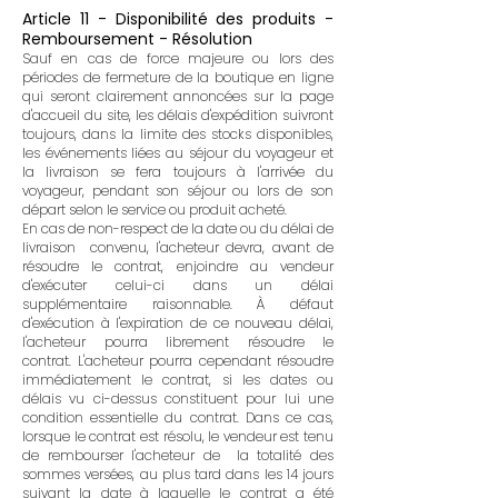
Article 11 - Disponibilité des produits -
Remboursement - Résolution
Sauf en cas de force majeure ou lors des
périodes de fermeture de la boutique en ligne
qui seront clairement annoncées sur la page
d'accueil du site, les délais d'expédition suivront
toujours, dans la limite des stocks disponibles,
les événements liées au séjour du voyageur et
la livraison se fera toujours à l'arrivée du
voyageur, pendant son séjour ou lors de son
départ selon le service ou produit acheté.
En cas de non-respect de la date ou du délai de
livraison convenu, l'acheteur devra, avant de
résoudre le contrat, enjoindre au vendeur
d'exécuter celui-ci dans un délai
supplémentaire raisonnable. À
défaut
d'exécution à l'expiration de ce nouveau délai,
l'acheteur pourra librement résoudre le
contrat.
L'acheteur pourra cependant résoudre
immédiatement le contrat, si les dates ou
délais vu ci-dessus constituent pour lui une
condition essentielle du contrat.
Dans ce cas,
lorsque le contrat est résolu, le vendeur est tenu
de rembourser l'acheteur de la totalité des
sommes versées, au plus tard dans les 14 jours
suivant la date à laquelle le contrat a été