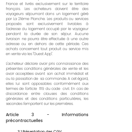
France et livrés exclusivement sur le territoire
français. Les acheteurs doivent être des
voyageurs séjournant dans un logement géré
par La 21ème Planche. Les produits ou services
proposés sont exclusivement livrables à
l'adresse du logement occupé par le voyageur
pendant la durée de son séjour. Aucune
livraison ne pourra être effectuée à une autre
adresse ou en dehors de cette période. Ces
achats concernent tout produit ou service mis
en vente via les "Guest App".
L'acheteur déclare avoir pris connaissance des
présentes conditions générales de vente et les
avoir acceptées avant son achat immédiat et
ou la passation de sa commande. A cet égard,
elles lui sont opposables conformément aux
termes de l'article 1119 du code civil. E
n cas de
discordance entre clauses des conditions
générales et des conditions particulières, les
secondes l'emportent sur les premières.
Article 3 - Informations
précontractuelles
3.1 Présentation des CGV